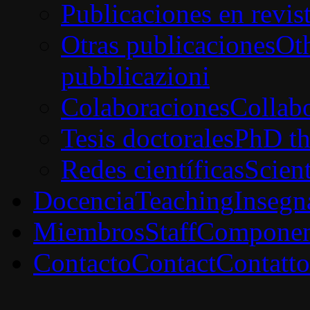
Publicaciones en revis
Otras publicaciones
Oth
pubblicazioni
Colaboraciones
Collabo
Tesis doctorales
PhD th
Redes científicas
Scien
Docencia
Teaching
Insegn
Miembros
Staff
Componen
Contacto
Contact
Contatto