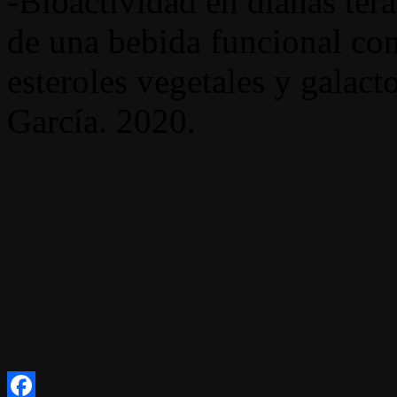
-Bioactividad en dianas tera
de una bebida funcional con
esteroles vegetales y galac
García. 2020.