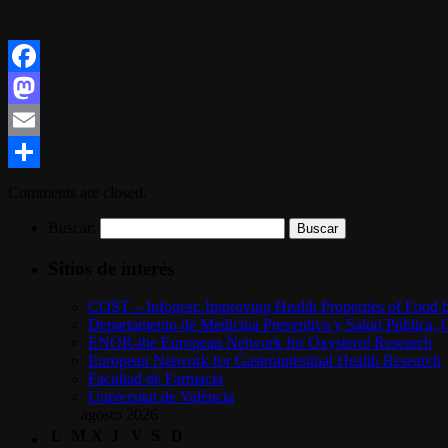
Facebook
Mastodon
Email
Compartir
Comments are closed.
Buscar:
Sitios de interés
COST – Infogest: Improving Health Properties of Food 
Departamento de Medicina Preventiva y Salud Pública, C
ENOR-the European Network for Oxysterol Research
European Network for Gastrointestinal Health Research
Facultad de Farmacia
Universitat de València
agosto 2026
L
M
X
J
V
S
D