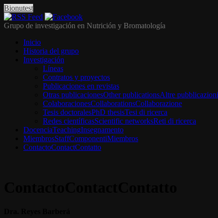
Bionutest
Grupo de investigación en Nutrición y Bromatología
Inicio
Historia del grupo
Investigación
Líneas
Contratos y proyectos
Publicaciones en revistas
Otras publicaciones
Other publications
Altre pubblicazion
Colaboraciones
Collaborations
Collaborazione
Tesis doctorales
PhD thesis
Tesi di ricerca
Redes científicas
Scientific networks
Reti di ricerca
Docencia
Teaching
Insegnamento
Miembros
Staff
Componenti
Miembros
Contacto
Contact
Contatto
Contacto
Contact
Contatto
Dra. Reyes Barberá